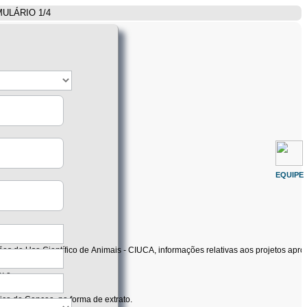
ULÁRIO 1/4
EQUIPE
ões de Uso Científico de Animais - CIUCA, informações relativas aos projetos apro
o; e
as 1 e-mail)
ônico do Concea, na forma de extrato.